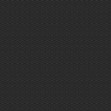
程、實習、外展疫苗注射等都已完滿完成。我們
很高興已有十二位香港藥學會的藥劑師完全掌握
疫苗注射的技巧、熟悉流程及處理危機的方法。
香港藥學會的藥劑師已完成超過600個疫苗注射
工作。 本會的藥劑師曾參與美國、英國及本會
的疫...
More
Understanding the Electronic Health Record
Sharing System- New Milestone New Horizon
(2019.09.13)
...
More
與社區藥劑師交流(2019.09.10)
2019/09/10 有幸與荃灣區工作的社區藥劑師交流
及分享...
More
深水埗/黃大仙地區康健中心諮詢會(2019.09.12)
2019/09/12 深水埗/黃大仙地區康健中心諮詢會
藥劑師的工作範圍： 藥物管理、疾病檢測、健康
教育及宣傳等...
More
《與局長有約》(2019.08.28)
2019/08/28 香港藥學會 香港藥學會慈善基金
《與局長有約》 真誠溝通 心繋市民 為你發聲