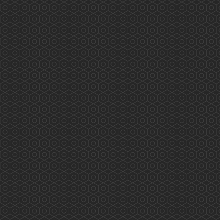
藥劑及毒藥管理局「藥劑師專業發展專案組」 會
議內容重點 (2019.4.2)
2019年4月2日藥劑及毒藥管理局「藥劑師專業發
展專案組」 會議內容重點 會議由8個團體代表
參與，內容主要由局方介紹美國、英國、澳洲、
加拿大、新加坡及中國等地區藥劑師的持續教育
情況及香港藥劑及毒藥管理局、美國、英國、澳
洲、加拿大及中國Pharmacy Council 的情況。
香港藥學會要求Term of Refe...
More
相「藥」在沙田 (2019.07.19)
2019/07/19 香港藥學會 香港藥學會慈善基金 相
「藥」在沙田 沙田區長者安全用藥推廣及實踐計
劃除了研究報告，藥劑師藥物諮詢計劃外，還有
老友記參與成為「安全用藥大使」。 百多位老友
記今天終於全部完成所有要求，並獲頒委任狀。
他/她們會繼續在朋輩推廣安全用藥，而香港藥學
會慈善基金亦透過兩位大學生義工，在滂沱大雨
中將小册子、證書及禮物等送達九間長者中心。
...
More
老有所醫「流動綜合診所」(2019.07.07)
香港藥學會PSHK 香港藥學會慈善基金PSCF 老
有所醫「流動綜合診所」 藥劑師與您 攜手保安
康 專業展關懷 服務人為本 多位香港藥學會藥
劑師參與 老有所醫「流動綜合診所」提供專業服