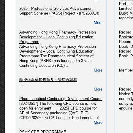
Part-ti
...
2025 - Professional Services Advancement
Limited
More
Support Scheme (PASS) Project - (PS233014)
Duty: M
Departm
...
reportin
PSHK Updates (09/06/2025)
Please 
More
〈藥有所師〉公眾教育計劃
HERE...
Updated @ 09-06-2025...
Advancing Hong Kong Pharmacy Profession
Record 
More
Development – Local Continuing Education
Booksto
Miscell
Programme
Record 
[2025] CPD course: Pharmaceutical Law &
...
Advancing Hong Kong Pharmacy Profession
Book Da
Administration in Hong Kong (CPD/L/01/2018)
Development – Local Continuing Education
Record 
Please refer to link: https://pshk.hk/main.php?
Programme The Pharmaceutical Society of
Book Pr
id=341...
Press R
Hong Kong (PSHK) has launched a 3-year
More
...
Continuing Education (CE) ...
More
Members
2025 - 獲授權毒藥銷售商及主管綜合課程(2025年
...
08月入學)
獲授權毒藥銷售商及主管綜合課程
Please refer to link: https://pshk.hk/main.php?
...
id=337...
More
Record 
More
Notice 
Pharmaceutical Continuing Development Course
current
2025 - 獲授權毒藥銷售商及主管綜合課程(2025年
[20240517] The following CPD course is now
us by a
03月入學)
open for enrolment! [2025] CPD course for
enquirie
Please refer to link: https://pshk.hk/main.php?
AP of Secondary packaging (QAO, PIC)
id=331...
(CPD/L/02/2023) CPD course: Fundamental of...
More
More
[2024] CPD course: Fundamental of PIC/S
PSHK CPE PROGRAMME
GMP related to Secondary Packaging