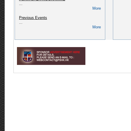
...
(CPD/L/02/2018)
More
Please refer to link: https://pshk.hk/main.php?
id=322...
Previous Events
More
...
More
[2024] CPD course: Pharmaceutical Law &
Administration in Hong Kong (CPD/L/01/2018)
Please refer to link: http://pshk.hk/main.php?
id=256...
More
[2025] CPD course for AP of Secondary
packaging (QAO, PIC) (CPD/L/02/2023)
Please refer to link: https://pshk.hk/main.php?
id=328...
More
Invitation to The Pharmaceutical Society of
Hong Kong 75th Anniversary Dinner
Invitation to The Pharmaceutical Society of
Hong Kong 75th Anniversary Dinner Dear
Members, Fellow Pharmacists, and friends of
PSHK, The Pharmaceutical Societ...
More
Meeting with Legislative Council Member, Dr
Hon David LAM Tzit-yuen (2022.05.03)
香港藥學會6名代表團與立法會議員林哲玄醫生於