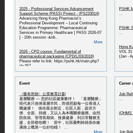
2025 - Professional Services Advancement
PSHK M
Support Scheme (PASS) Project - (PS233014)
...
Advancing Hong Kong Pharmacist’s
Professional Development – Local Continuing
Education Programme: Pharmaceutical
PSHK S
Services in Primary Healthcare [ PASS 2026-07
...
] - 10th session -&nb...
More
Hong Ko
2026 - CPD course: Fundamental of
VOL 31 
pharmaceutical packaging (CPD/L/03/2018)
(Jan - 
Please refer to link: https://pshk.hk/main.php?
id=357...
More
PSHK N
Issue P
2026 - 獲授權毒藥銷售商及主管綜合課程(最新課
PSHK Ne
Event
Career 
程 : 2026年07月入學)
PSHK Ne
2026 - 獲授權毒藥銷售商及主管綜合課程(2026年
〈藥有所師〉公眾教育計劃
Job Ref
07月入學) Please refer to
基層醫療 — 您的社區健康夥伴！ 「基層醫療」
...
link: https://pshk.hk/main.php?id=356 2026 - 獲
PSHK O
唔代表只係俾基層市民，而係照顧每一位香港人
授權毒藥銷售商及主管綜合課程(2026年02月入
Please 
嘅健康！ 係你屋企附近，社區入面，提供方
學) Please refer to
HERE...
便、全面、持續，又以人為本嘅醫療服務。由預
(QHMS H
link: https://pshk.hk/main.php?id=351 ...
防疾病、管理長期病、推廣健康，到日常醫療支
...
More
援，全部都包晒！ 當中，社區藥劑師就係你健
PSHK 60
康路上嘅第一位好拍檔！ ...
(記者招待會) - ALK第三代標靶藥改寫肺癌治療 ‧
Please 
More
Job Ref
邁向慢病管理新時代
Publica