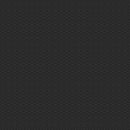
藥師訴求 業界自強 香港藥學會代表與食物及
衛生局局長陳肇始教授及副局長徐德義醫生於
2019年8月28日會議的討論重點如下: &nbs...
More
西貢翠塘花園及對面海村藥物諮詢服務
(2019.08.03)
2019/08/03 香港藥學會PSHK 香港藥學會慈善基
金PSCF 藥劑師與您 攜手保安康 專業展關懷 服
務人為本 PSHK mission to serve the public
professionally 兩位香港藥學會藥劑師 Tiana 及
Kathleen (統籌）為西貢翠塘花園及對面海村長者
作藥物諮詢及管理的專業服務 eMTM Medication
...
More
2019施政報告醫療界諮詢會(2019.07.30)
2019施政報告醫療界諮詢會(2019年7月30日) 龐
愛蘭主席代表香港藥學會出席是次諮詢會，以下
是她的發言重點: 因為歷史和不合時宜的法例，
令香港藥劑師不同於外國，專業發揮空間被長期
壓制！身為藥劑師都希望能發揮所長，貢獻社
會，但苦無太多機會。（本地兩間大學藥劑學位
課程均由納稅人資助） 鑒於會上的醫生和護士都
人手短缺，藥劑師是藥物專家，可分擔部分醫療
工...
More