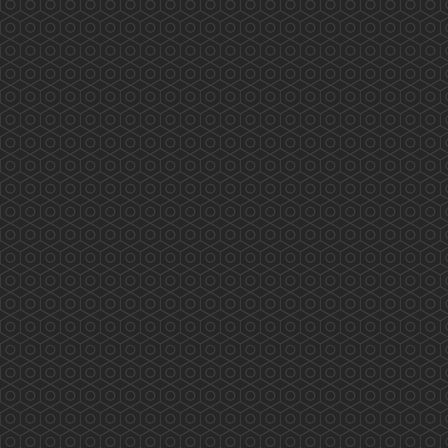
務： Scarlett Pong, Peter Suen, Rex Ng,
Kathleen Kung, Dick...
More
香港藥學會大灣區（深圳）考察團
香港藥學會大灣區（深圳）考察團 (2018年11月
16至18日) 外訪單位及內容： 2018年11月16日
(星期五)下午：與深圳衛計委交流，內容包括：
1. 國內醫保體制如何運作？ 2.香港同深圳在醫療
藥物方面可有合作空間？ 3.推進醫藥衛生體制改
革；組織實施基本藥物制度；健全、完善公共衛
生服務體系和醫療服務體系，推進基本公共衛生
服務均等化。 4.組...
More
Hong Kong Pharmaceutical Journal
VOL 30 - NO.3 (SEP-DEC 2024)...
More
PSHK Practical Flu and Seasonal Vaccinations
Training Workshop
PSHK Practical Flu and Seasonal Vaccinations
Training Workshop (14 Nov 2018) PSHK will
offer you Face-to-Face training/workshop on
vaccination technique. The instructor is Mr. Alex
Leung, FRS...
More