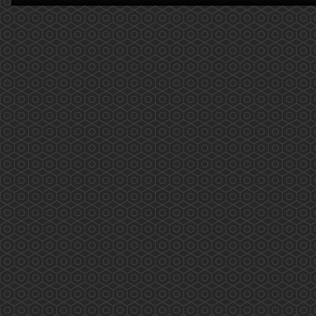
(2020.02.14)
2019新型冠狀病毒(COVID-19): 量度體溫篇 更新
日期:2020年2月14日 近期大家可能對自己的體温
特別注意，以下提供了一些大家需要注意的事
項，供大家參考。 温度計的種類： 1. 水銀或
酒精玻璃溫度計 原理是透過水銀或酒精的熱膨脹
測量口腔、直腸或腋下體溫。由於洩漏水銀會對
環境和人體有害，所以應盡量...
More
2019新型冠狀病毒(COVID-19)，藥劑師如何建
議? (2020.02.12 更新)
2019新型冠狀病毒(COVID-19)，藥劑師如何建
議? 更新日期: 2020年2月12日 ...
More
香港電台「藥問藥劑師」(2019.12.31更新)
香港電台「新紫荊廣場」與香港藥學會一起製作
的新環節——「藥問藥劑師」 2019/12/31 第二
十集(按下連結進入重溫網址) 主題: 吸煙飲酒不有
型 個人簡介: 龐愛蘭藥劑師是香港藥學會會長。
...
More
香港藥學會疫苗注射外展工作 (2019.11.29)
香港藥學會疫苗注射外展工作 香港藥學會成員
完成學會舉辦的「疫苗注射訓練課程及實踐」計
劃後，正式參與了衛生署疫苗資助計劃。由課