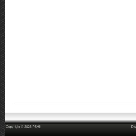
2022年5月3日進行了一場會議，在會議中討論了
藥劑行業目前面對的情況並提出建議。 ...
More
COSH Kick-off event of Smoke-free Publicity
Programme for World No Tobacco Day 2021
(2021.05.31)
COSH Kick-off event of Smoke-free Publicity
Programme for World No Tobacco Day 2021
Hong Kong Council on Smoking and Health
(COSH) launched a Smoke-free Publicity
Programme with the theme of &ldqu...
More
2019新型冠狀病毒(COVID-19):消毒用品篇
(2020.02.14)
2019新型冠狀病毒(COVID-19):消毒用品篇 更新
日期:2020年2月14日 現時新型肺炎病毒肆虐，但
不要忽略同時亦是流感的高峯期。家居清潔及個
人衛生尤其重要，所以大家都爭相搶購消毒產品
用於家居及個人衛生清潔，但是店舖內有五花八
門的消毒藥品，到底邊樣合適？我們現在提供一
些相關的資訊，方便各位參考和選擇。 消毒用品
的有效成份，一般會在微生物(包括細菌和病毒)
的表層或內...
More
Copyright © 2026 PSHK
Dis
2019新型冠狀病毒(COVID-19):量度體溫篇