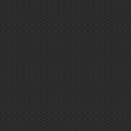
務： Scarlett Pong, Peter Suen, Rex Ng,
Kathleen Kung, Dick...
More
香港藥學會大灣區（深圳）考察團
香港藥學會大灣區（深圳）考察團 (2018年11月
16至18日) 外訪單位及內容： 2018年11月16日
(星期五)下午：與深圳衛計委交流，內容包括：
1. 國內醫保體制如何運作？ 2.香港同深圳在醫療
藥物方面可有合作空間？ 3.推進醫藥衛生體制改
革；組織實施基本藥物制度；健全、完善公共衛
生服務體系和醫療服務體系，推進基本公共衛生
服務均等化。 4.組...
More
Hong Kong Pharmaceutical Journal
VOL 30 - NO.3 (SEP-DEC 2024)...
More
PSHK Practical Flu and Seasonal Vaccinations
Training Workshop
PSHK Practical Flu and Seasonal Vaccinations
Training Workshop (14 Nov 2018) PSHK will
offer you Face-to-Face training/workshop on
vaccination technique. The instructor is Mr. Alex
Leung, FRS...
More