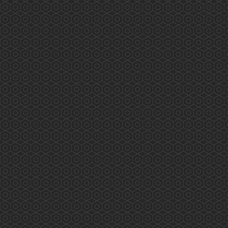
程、實習、外展疫苗注射等都已完滿完成。我們
很高興已有十二位香港藥學會的藥劑師完全掌握
疫苗注射的技巧、熟悉流程及處理危機的方法。
香港藥學會的藥劑師已完成超過600個疫苗注射
工作。 本會的藥劑師曾參與美國、英國及本會
的疫...
More
Understanding the Electronic Health Record
Sharing System- New Milestone New Horizon
(2019.09.13)
...
More
與社區藥劑師交流(2019.09.10)
2019/09/10 有幸與荃灣區工作的社區藥劑師交流
及分享...
More
深水埗/黃大仙地區康健中心諮詢會(2019.09.12)
2019/09/12 深水埗/黃大仙地區康健中心諮詢會
藥劑師的工作範圍： 藥物管理、疾病檢測、健康
教育及宣傳等...
More
《與局長有約》(2019.08.28)
2019/08/28 香港藥學會 香港藥學會慈善基金
《與局長有約》 真誠溝通 心繋市民 為你發聲