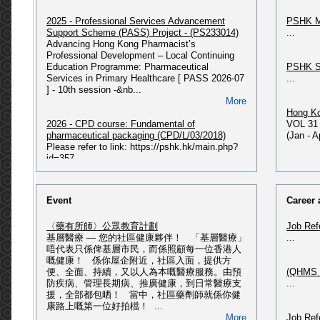
2025 - Professional Services Advancement
PSHK M
Support Scheme (PASS) Project - (PS233014)
...
Advancing Hong Kong Pharmacist’s
Professional Development – Local Continuing
Education Programme: Pharmaceutical
PSHK S
Services in Primary Healthcare [ PASS 2026-07
...
] - 10th session -&nb...
More
Hong Ko
2026 - CPD course: Fundamental of
VOL 31 
pharmaceutical packaging (CPD/L/03/2018)
(Jan - 
Please refer to link: https://pshk.hk/main.php?
id=357...
More
PSHK N
Issue P
2026 - 獲授權毒藥銷售商及主管綜合課程(最新課
PSHK Ne
Event
Career 
程 : 2026年07月入學)
PSHK Ne
2026 - 獲授權毒藥銷售商及主管綜合課程(2026年
〈藥有所師〉公眾教育計劃
Job Ref
07月入學) Please refer to
基層醫療 — 您的社區健康夥伴！ 「基層醫療」
...
link: https://pshk.hk/main.php?id=356 2026 - 獲
PSHK O
唔代表只係俾基層市民，而係照顧每一位香港人
授權毒藥銷售商及主管綜合課程(2026年02月入
Please 
嘅健康！ 係你屋企附近，社區入面，提供方
學) Please refer to
HERE...
便、全面、持續，又以人為本嘅醫療服務。由預
(QHMS H
link: https://pshk.hk/main.php?id=351 ...
防疾病、管理長期病、推廣健康，到日常醫療支
...
More
援，全部都包晒！ 當中，社區藥劑師就係你健
PSHK 60
康路上嘅第一位好拍檔！ ...
(記者招待會) - ALK第三代標靶藥改寫肺癌治療 ‧
Please 
More
Job Ref
邁向慢病管理新時代
Publica