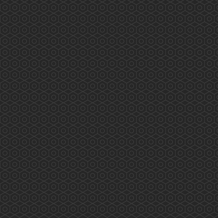
藥劑及毒藥管理局「藥劑師專業發展專案組」 會
議內容重點 (2019.4.2)
2019年4月2日藥劑及毒藥管理局「藥劑師專業發
展專案組」 會議內容重點 會議由8個團體代表
參與，內容主要由局方介紹美國、英國、澳洲、
加拿大、新加坡及中國等地區藥劑師的持續教育
情況及香港藥劑及毒藥管理局、美國、英國、澳
洲、加拿大及中國Pharmacy Council 的情況。
香港藥學會要求Term of Refe...
More
相「藥」在沙田 (2019.07.19)
2019/07/19 香港藥學會 香港藥學會慈善基金 相
「藥」在沙田 沙田區長者安全用藥推廣及實踐計
劃除了研究報告，藥劑師藥物諮詢計劃外，還有
老友記參與成為「安全用藥大使」。 百多位老友
記今天終於全部完成所有要求，並獲頒委任狀。
他/她們會繼續在朋輩推廣安全用藥，而香港藥學
會慈善基金亦透過兩位大學生義工，在滂沱大雨
中將小册子、證書及禮物等送達九間長者中心。
...
More
老有所醫「流動綜合診所」(2019.07.07)
香港藥學會PSHK 香港藥學會慈善基金PSCF 老
有所醫「流動綜合診所」 藥劑師與您 攜手保安
康 專業展關懷 服務人為本 多位香港藥學會藥
劑師參與 老有所醫「流動綜合診所」提供專業服