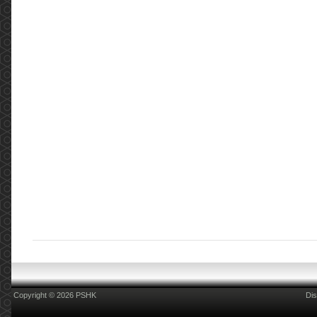
2022年5月3日進行了一場會議，在會議中討論了
藥劑行業目前面對的情況並提出建議。 ...
More
COSH Kick-off event of Smoke-free Publicity
Programme for World No Tobacco Day 2021
(2021.05.31)
COSH Kick-off event of Smoke-free Publicity
Programme for World No Tobacco Day 2021
Hong Kong Council on Smoking and Health
(COSH) launched a Smoke-free Publicity
Programme with the theme of &ldqu...
More
2019新型冠狀病毒(COVID-19):消毒用品篇
(2020.02.14)
2019新型冠狀病毒(COVID-19):消毒用品篇 更新
日期:2020年2月14日 現時新型肺炎病毒肆虐，但
不要忽略同時亦是流感的高峯期。家居清潔及個
人衛生尤其重要，所以大家都爭相搶購消毒產品
用於家居及個人衛生清潔，但是店舖內有五花八
門的消毒藥品，到底邊樣合適？我們現在提供一
些相關的資訊，方便各位參考和選擇。 消毒用品
的有效成份，一般會在微生物(包括細菌和病毒)
的表層或內...
More
Copyright © 2026 PSHK
Dis
2019新型冠狀病毒(COVID-19):量度體溫篇