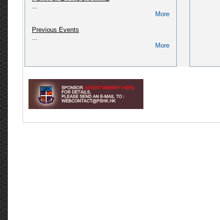
...
(CPD/L/02/2018)
More
Please refer to link: https://pshk.hk/main.php?
id=322...
Previous Events
More
...
More
[2024] CPD course: Pharmaceutical Law &
Administration in Hong Kong (CPD/L/01/2018)
Please refer to link: http://pshk.hk/main.php?
id=256...
More
[2025] CPD course for AP of Secondary
packaging (QAO, PIC) (CPD/L/02/2023)
Please refer to link: https://pshk.hk/main.php?
id=328...
More
Invitation to The Pharmaceutical Society of
Hong Kong 75th Anniversary Dinner
Invitation to The Pharmaceutical Society of
Hong Kong 75th Anniversary Dinner Dear
Members, Fellow Pharmacists, and friends of
PSHK, The Pharmaceutical Societ...
More
Meeting with Legislative Council Member, Dr
Hon David LAM Tzit-yuen (2022.05.03)
香港藥學會6名代表團與立法會議員林哲玄醫生於