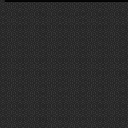
(2020.02.14)
2019新型冠狀病毒(COVID-19): 量度體溫篇 更新
日期:2020年2月14日 近期大家可能對自己的體温
特別注意，以下提供了一些大家需要注意的事
項，供大家參考。 温度計的種類： 1. 水銀或
酒精玻璃溫度計 原理是透過水銀或酒精的熱膨脹
測量口腔、直腸或腋下體溫。由於洩漏水銀會對
環境和人體有害，所以應盡量...
More
2019新型冠狀病毒(COVID-19)，藥劑師如何建
議? (2020.02.12 更新)
2019新型冠狀病毒(COVID-19)，藥劑師如何建
議? 更新日期: 2020年2月12日 ...
More
香港電台「藥問藥劑師」(2019.12.31更新)
香港電台「新紫荊廣場」與香港藥學會一起製作
的新環節——「藥問藥劑師」 2019/12/31 第二
十集(按下連結進入重溫網址) 主題: 吸煙飲酒不有
型 個人簡介: 龐愛蘭藥劑師是香港藥學會會長。
...
More
香港藥學會疫苗注射外展工作 (2019.11.29)
香港藥學會疫苗注射外展工作 香港藥學會成員
完成學會舉辦的「疫苗注射訓練課程及實踐」計
劃後，正式參與了衛生署疫苗資助計劃。由課