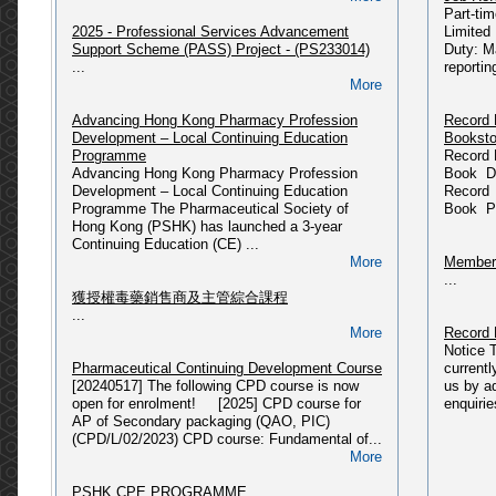
Part-ti
...
2025 - Professional Services Advancement
Limited
More
Support Scheme (PASS) Project - (PS233014)
Duty: M
Departm
...
reportin
PSHK Updates (09/06/2025)
Please 
More
〈藥有所師〉公眾教育計劃
HERE...
Updated @ 09-06-2025...
Advancing Hong Kong Pharmacy Profession
Record 
More
Development – Local Continuing Education
Booksto
Miscell
Programme
Record 
[2025] CPD course: Pharmaceutical Law &
...
Advancing Hong Kong Pharmacy Profession
Book Da
Administration in Hong Kong (CPD/L/01/2018)
Development – Local Continuing Education
Record 
Please refer to link: https://pshk.hk/main.php?
Programme The Pharmaceutical Society of
Book Pr
id=341...
Press R
Hong Kong (PSHK) has launched a 3-year
More
...
Continuing Education (CE) ...
More
Members
2025 - 獲授權毒藥銷售商及主管綜合課程(2025年
...
08月入學)
獲授權毒藥銷售商及主管綜合課程
Please refer to link: https://pshk.hk/main.php?
...
id=337...
More
Record 
More
Notice 
Pharmaceutical Continuing Development Course
current
2025 - 獲授權毒藥銷售商及主管綜合課程(2025年
[20240517] The following CPD course is now
us by a
03月入學)
open for enrolment! [2025] CPD course for
enquirie
Please refer to link: https://pshk.hk/main.php?
AP of Secondary packaging (QAO, PIC)
id=331...
(CPD/L/02/2023) CPD course: Fundamental of...
More
More
[2024] CPD course: Fundamental of PIC/S
PSHK CPE PROGRAMME
GMP related to Secondary Packaging