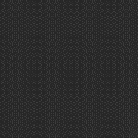
藥師訴求 業界自強 香港藥學會代表與食物及
衛生局局長陳肇始教授及副局長徐德義醫生於
2019年8月28日會議的討論重點如下: &nbs...
More
西貢翠塘花園及對面海村藥物諮詢服務
(2019.08.03)
2019/08/03 香港藥學會PSHK 香港藥學會慈善基
金PSCF 藥劑師與您 攜手保安康 專業展關懷 服
務人為本 PSHK mission to serve the public
professionally 兩位香港藥學會藥劑師 Tiana 及
Kathleen (統籌）為西貢翠塘花園及對面海村長者
作藥物諮詢及管理的專業服務 eMTM Medication
...
More
2019施政報告醫療界諮詢會(2019.07.30)
2019施政報告醫療界諮詢會(2019年7月30日) 龐
愛蘭主席代表香港藥學會出席是次諮詢會，以下
是她的發言重點: 因為歷史和不合時宜的法例，
令香港藥劑師不同於外國，專業發揮空間被長期
壓制！身為藥劑師都希望能發揮所長，貢獻社
會，但苦無太多機會。（本地兩間大學藥劑學位
課程均由納稅人資助） 鑒於會上的醫生和護士都
人手短缺，藥劑師是藥物專家，可分擔部分醫療
工...
More