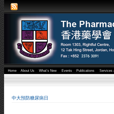
Home
About Us
What’s New
Events
Publications
Services 
中大預防糖尿病日